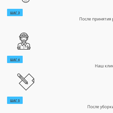
ШАГ 3
После принятия 
ШАГ 4
Наш клин
ШАГ 5
После уборк