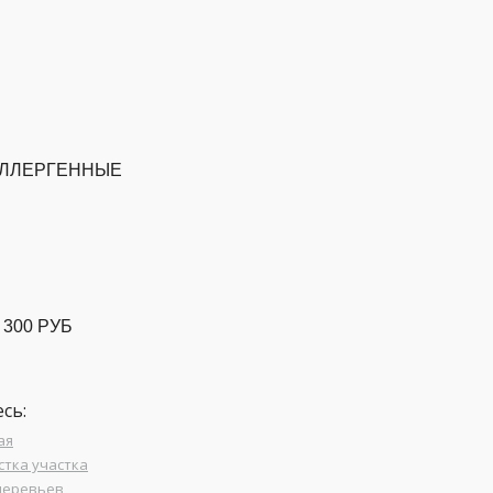
ЛЛЕРГЕННЫЕ
 300 РУБ
сь:
ая
стка участка
деревьев