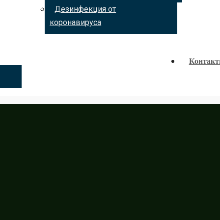
Дезинфекция от
коронавируса
Контак