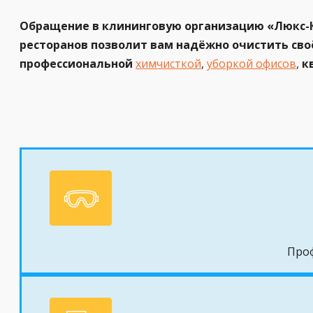
Обращение в клининговую организацию
«Люкс-К
ресторанов позволит вам надёжно очистить сво
профессиональной
химчисткой
,
уборкой офисов
,
к
Проф