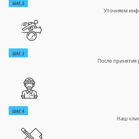
ШАГ 2
Уточняем инф
ШАГ 3
После принятия 
ШАГ 4
Наш клин